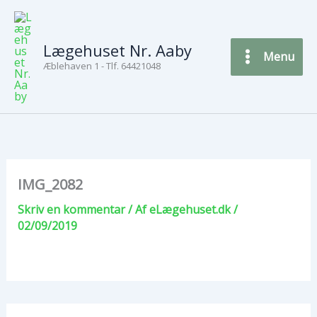
Gå
til
indholdet
Lægehuset Nr. Aaby
Menu
Æblehaven 1 - Tlf. 64421048
IMG_2082
Skriv en kommentar
/ Af
eLægehuset.dk
/
02/09/2019