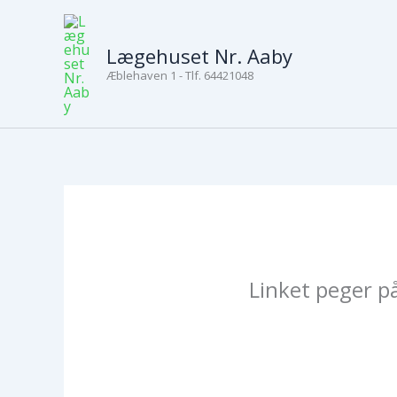
Gå
til
Lægehuset Nr. Aaby
indholdet
Æblehaven 1 - Tlf. 64421048
Linket peger p