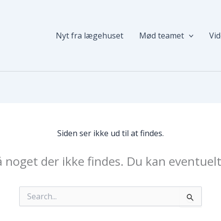
Nyt fra lægehuset
Mød teamet
Vi
Siden ser ikke ud til at findes.
å noget der ikke findes. Du kan eventuelt
Søg
efter: